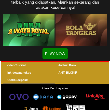
terbaik yang didapatkan, Mainkan sekarang dan
rasakan keseruannya!
PLAY NOW
Video Tutorial
Jadwal Bank
link-dewatangkas
ANTI BLOKIR
tutorial-deposit
Cara Pembayaran